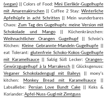
(vegan)
|| Colors of Food:
Mini Eierlikör-Gugelhupfe
mit Amarenakirschen
|| Coffee 2 Stay:
Winterliche
Apfelhüpfe in acht Schritten
|| Mein wunderbares
Chaos:
Zum Tag des Gugelhupfs: meine Version mit
Schokolade und Mango
|| Küchenkränzchen:
Weihnachtlicher Orangen Gugelhupf
|| Schnin’s
Kitchen:
Kleine Gebrannte-Mandeln-Gugelhupfe
||
eat Tolerant:
glutenfreie Schoko-Kokos-Gugelhupfe
mit Karamellsauce
|| Salzig Süß Lecker:
Orangen-
Gewürzgugelhupf à la Marrakesch
|| Glücksgenuss:
Veganer Schokoladengugl mit Baileys
|| moey’s
kitchen:
Monkey Bread mit Karamellsauce
||
Labsalliebe:
Persian Love Bundt Cake
|| Keks &
Koriander:
Apfel-Nuss-Gugl mit Zimtguss