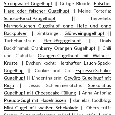
Stroopwafel Gugelhupf
|| Giftige Blonde:
Falscher
Hase oder falscher Gugelhupf
|| Meine Torteria:
Schoko-Kirsch-Gugelhupf
|| herzelieb:
Marmorkuchen Gugelhupf ohne Hefe und ohne
Backpulver
|| zimtkringel:
Glühweingugelhupf
||
Turbohausfrau:
Eierlikörgugelhupf
|| Linals
Backhimmel:
Cranberry Orangen Gugelhupf
|| Chili
und Ciabatta:
Orangen-Gugelhupf mit Walnuss-
Kruste
|| Evchen kocht:
Herzhafter Lauch-Speck-
Gugelhup
|| Cookie und Co:
Espresso-Schoko-
Gugelhupf
|| Lindenthalerin:
Gewürz-Gugelhupf mit
Rioja
|| Jessis Schlemmerkitche:
Spekulatius
Gugelhupf mit Cheesecake-Füllung
|| Anna Antonia:
Pseudo-Gugl mit Haselnüssen
|| danielas foodblog:
Mini Gugel mit weißer Schokolade
|| Obers trifft
Sahne:
Gugelhupfsemmelknödel
|| Ina Is(s)t:
Honig