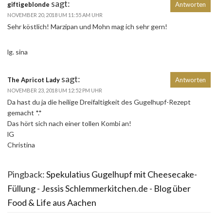
sagt:
giftigeblonde
Antworten
NOVEMBER 20, 2018 UM 11:55 AM UHR
Sehr köstlich! Marzipan und Mohn mag ich sehr gern!
lg. sina
sagt:
The Apricot Lady
Antworten
NOVEMBER 23, 2018 UM 12:52 PM UHR
Da hast du ja die heilige Dreifaltigkeit des Gugelhupf-Rezept
gemacht *.*
Das hört sich nach einer tollen Kombi an!
lG
Christina
Pingback:
Spekulatius Gugelhupf mit Cheesecake-
Füllung - Jessis Schlemmerkitchen.de - Blog über
Food & Life aus Aachen