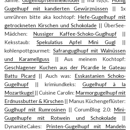
Gugelhupf mit kandierten Gewürznüssen
|| 1x
umrühren bitte aka kochtopf:
Hefe-Gugelhupf mit
getrockneten Kirschen und Schokolade
|| ÜberSee-
Mädchen:
Nussiger Kaffee-Schoko-Guglhupf
||
Keksstaub:
Spekulatius Apfel Mini Gugl
||
kohlenpottgourmet:
Safranguglhupf mit Walnüssen
und Karamellguss
|| Aus meinem Kochtopf:
Geschlagener Kuchen aus der Picardie le Gateau
Battu Picard
|| Auch was:
Esskastanien Schoko-
Gugelhupf
|| krimiundkeks:
Gugelhupf à la
Mozartkugel
|| Cuisine Carolin:
Marmorgugelhupf mit
Erdnussbutter & Kirschen
|| Manus Küchengeflüster:
Guglhupf mit Rumrosinen
|| CorumBlog 2.0:
Mini-
Gugelhupfe mit Rotwein und Schokolade
||
DynamiteCakes:
Printen-Gugelhupf mit Mandeln