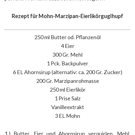
Rezept für Mohn-Marzipan-Eierlikörguglhupf
250 ml Butter od. Pflanzenöl
4 Eier
300 Gr. Mehl
1 Pck. Backpulver
6 EL Ahornsirup (alternativ: ca. 200 Gr. Zucker)
200 Gr. Marzipanrohmasse
250 ml Eierlikör
1 Prise Salz
Vanilleextrakt
3 EL Mohn
1.) Butter, Eier und Ahornsirup verquirlen. M
ehl,