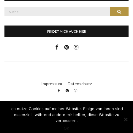
Suche
Suche
nach:
FINDET MICH AUCH HIER
Impressum
Datenschutz
Ich nutze Cookies auf meiner Website. Einige von ihnen sind
Kleid & Kuchen
essenziell, während andere mir helfen, diese Website zu
verbessern.
Olsen WordPress Theme
von
CSSIgniter
OK