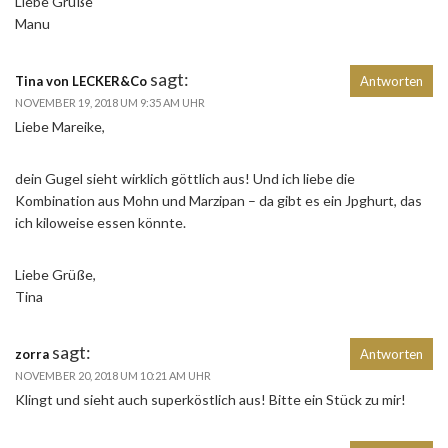
Liebe Grüße
Manu
sagt:
Tina von LECKER&Co
Antworten
NOVEMBER 19, 2018 UM 9:35 AM UHR
Liebe Mareike,
dein Gugel sieht wirklich göttlich aus! Und ich liebe die
Kombination aus Mohn und Marzipan – da gibt es ein Jpghurt, das
ich kiloweise essen könnte.
Liebe Grüße,
Tina
sagt:
zorra
Antworten
NOVEMBER 20, 2018 UM 10:21 AM UHR
Klingt und sieht auch superköstlich aus! Bitte ein Stück zu mir!