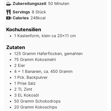
Minuten
Zubereitungszeit
50
Minuten
Servings
8
Stück
Calories
248
kcal
Kochutensilien
1 Kastenform, klein
ca 20×11 cm
Zutaten
125
Gramm
Haferflocken, gemahlen
75
Gramm
Kokosmehl
2
Eier
4 + 1
Bananen, ca. 450 Gramm
1
Pck.
Backpulver
1
Prise
Salz
2
TL
Zimt
3
EL
Kokosöl
50
Gramm
Schokodrops
20
Gramm
Kokoschips