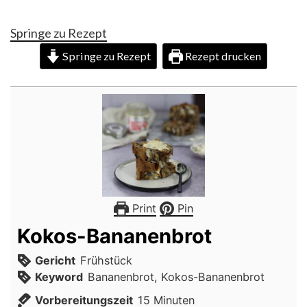
Springe zu Rezept
Springe zu Rezept
Rezept drucken
Print
Pin
Kokos-Bananenbrot
Gericht
Frühstück
Keyword
Bananenbrot, Kokos-Bananenbrot
Minuten
Vorbereitungszeit
15
Minuten