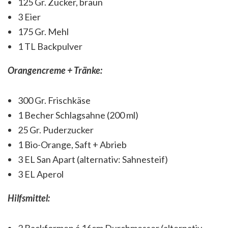
125 Gr. Zucker, braun
3 Eier
175 Gr. Mehl
1 TL Backpulver
Orangencreme + Tränke:
300 Gr. Frischkäse
1 Becher Schlagsahne (200 ml)
25 Gr. Puderzucker
1 Bio-Orange, Saft + Abrieb
3 EL San Apart (alternativ: Sahnesteif)
3 EL Aperol
Hilfsmittel:
2 Backformen á 16cm Durchmesser (alternativ