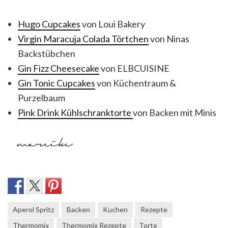
Hugo Cupcakes
von Loui Bakery
Virgin Maracuja Colada Törtchen
von
Ninas
Backstübchen
Gin Fizz Cheesecake
von
ELBCUISINE
Gin Tonic Cupcakes
von
Küchentraum &
Purzelbaum
Pink Drink Kühlschranktorte
von
Backen mit Minis
Aperol Spritz
Backen
Kuchen
Rezepte
Thermomix
Thermomix Rezepte
Torte