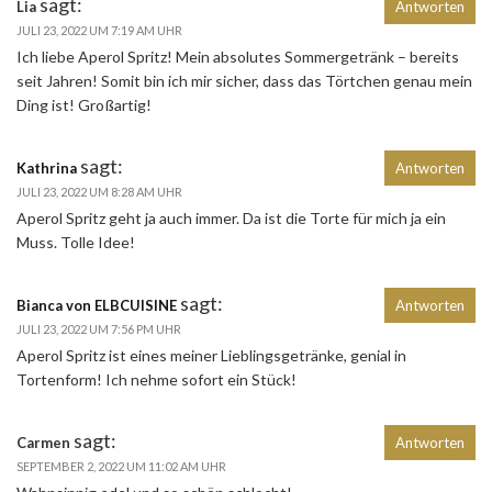
sagt:
Lia
Antworten
JULI 23, 2022 UM 7:19 AM UHR
Ich liebe Aperol Spritz! Mein absolutes Sommergetränk – bereits
seit Jahren! Somit bin ich mir sicher, dass das Törtchen genau mein
Ding ist! Großartig!
sagt:
Kathrina
Antworten
JULI 23, 2022 UM 8:28 AM UHR
Aperol Spritz geht ja auch immer. Da ist die Torte für mich ja ein
Muss. Tolle Idee!
sagt:
Bianca von ELBCUISINE
Antworten
JULI 23, 2022 UM 7:56 PM UHR
Aperol Spritz ist eines meiner Lieblingsgetränke, genial in
Tortenform! Ich nehme sofort ein Stück!
sagt:
Carmen
Antworten
SEPTEMBER 2, 2022 UM 11:02 AM UHR