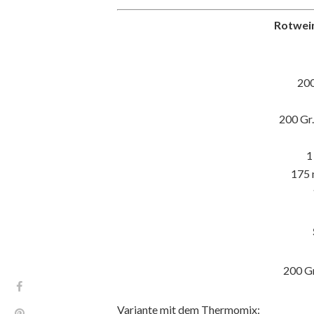
Rotwein
200
200 Gr
1
175 
200 Gr
Variante mit dem Thermomix: