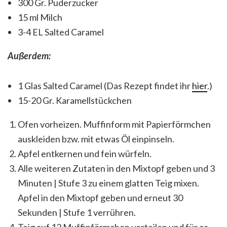
300 Gr. Puderzucker
15 ml Milch
3-4 EL Salted Caramel
Außerdem:
1 Glas Salted Caramel (Das Rezept findet ihr
hier
.)
15-20 Gr. Karamellstückchen
Ofen vorheizen. Muffinform mit Papierförmchen
auskleiden bzw. mit etwas Öl einpinseln.
Apfel entkernen und fein würfeln.
Alle weiteren Zutaten in den Mixtopf geben und 3
Minuten | Stufe 3 zu einem glatten Teig mixen.
Apfel in den Mixtopf geben und erneut 30
Sekunden | Stufe 1 verrühren.
Teig auf 12 Muffinförmchen verteilen und für ca.