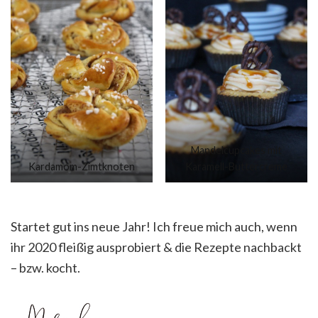
Mandelcupcakes mit
Kardamom-Zimtknoten
Karamel
l
-Buttercreme
Startet gut ins neue Jahr! Ich freue mich auch, wenn
ihr 2020 fleißig ausprobiert & die Rezepte nachbackt
– bzw. kocht.