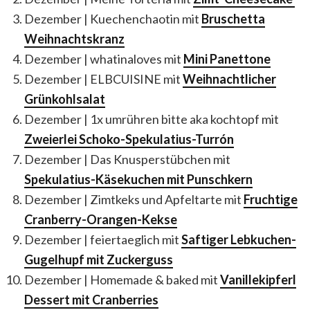
Dezember
|
Kuechenchaotin mit
Bruschetta
Weihnachtskranz
Dezember
|
whatinaloves mit
Mini Panettone
Dezember
|
ELBCUISINE
mit
Weihnachtlicher
Grünkohlsalat
Dezember
|
1x umrühren bitte aka kochtopf mit
Zweierlei
Schoko-Spekulatius-Turrón
Dezember
|
Das Knusperstübchen mit
Spekulatius-Käsekuchen mit Punschkern
Dezember
|
Zimtkeks und Apfeltarte mit
Fruchtige
Cranberry-Orangen-Kekse
Dezember
|
feiertaeglich mit
Saftiger Lebkuchen-
Gugelhupf mit Zuckerguss
Dezember
|
Homemade & baked mit
Vanillekipferl
Dessert mit Cranberries