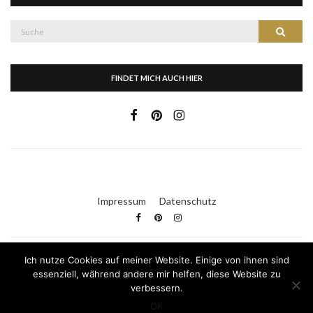
Suche
Suche
nach:
FINDET MICH AUCH HIER
Impressum
Datenschutz
Ich nutze Cookies auf meiner Website. Einige von ihnen sind
Kleid & Kuchen
essenziell, während andere mir helfen, diese Website zu
verbessern.
Olsen WordPress Theme
von
CSSIgniter
OK