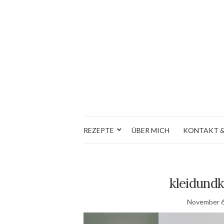
REZEPTE
ÜBER MICH
KONTAKT &
kleidund
November 6