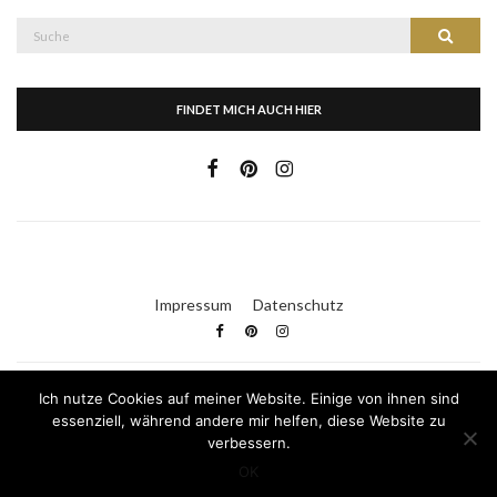
Suche
Suche
nach:
FINDET MICH AUCH HIER
Impressum
Datenschutz
Ich nutze Cookies auf meiner Website. Einige von ihnen sind
Kleid & Kuchen
essenziell, während andere mir helfen, diese Website zu
verbessern.
Olsen WordPress Theme
von
CSSIgniter
OK