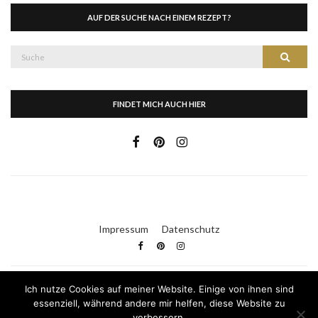
AUF DER SUCHE NACH EINEM REZEPT?
Suche
Suche
nach:
FINDET MICH AUCH HIER
Impressum
Datenschutz
Ich nutze Cookies auf meiner Website. Einige von ihnen sind
Kleid & Kuchen
essenziell, während andere mir helfen, diese Website zu
verbessern.